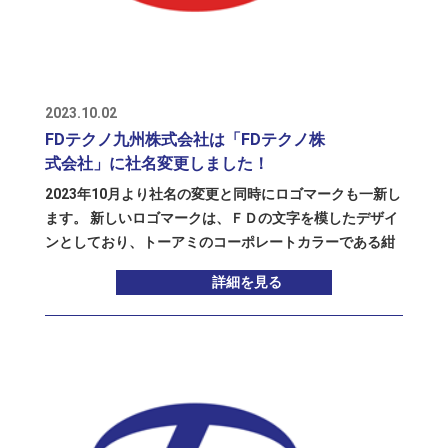
RECRUIT
採用情報
2023.10.02
FDテクノ九州株式会社は「FDテクノ株
式会社」に社名変更しました！
2023年10月より社名の変更と同時にロゴマークも一新し
ます。 新しいロゴマークは、ＦＤの文字を模したデザイ
ンとしており、トーアミのコーポレートカラーである紺
青色をＦに、伊藤忠丸紅住商テクノスチール社のコーポ
詳細を見る
レートカラーのオレンジをDにそれぞれあてはめていま
す。 今後、ファブデッキ事業を展開する伊藤忠丸紅住商
テクノスチール社とのパートナーシップを強化し、同事
業については九州だけでなく他地域での展開も進めてい
きます。