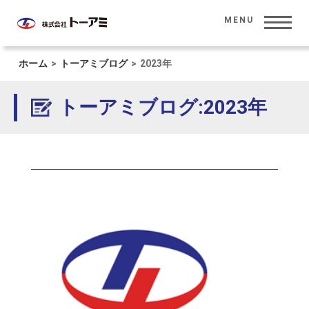
MENU
ホーム
>
トーアミブログ
>
2023年
HOME
ホーム
トーアミブログ:2023年
CORPORATE INFORMATION
会社情報
SOLUTION
ソリューション
INVESTOR RELATIONS
投資家情報
PRODUCT
製品情報
SUSTAINABILITY
サステナビリティ