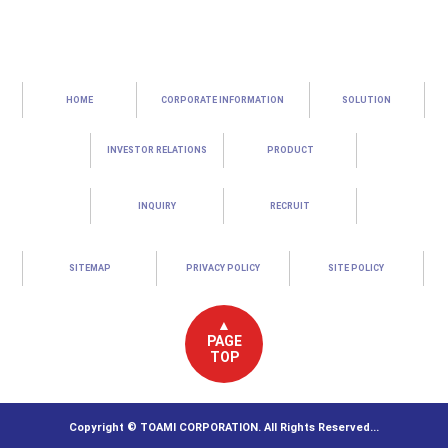
HOME
CORPORATE INFORMATION
SOLUTION
INVESTOR RELATIONS
PRODUCT
INQUIRY
RECRUIT
SITEMAP
PRIVACY POLICY
SITE POLICY
▲
PAGE
TOP
Copyright © TOAMI CORPORATION. All Rights Reserved...